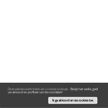
Deze website werkt beter als u cookies toestaat.
-
Bekijk hier welke, geef
uw akkoord en profiteer van de voordelen!
Ik ga akkoord en sta cookies toe.